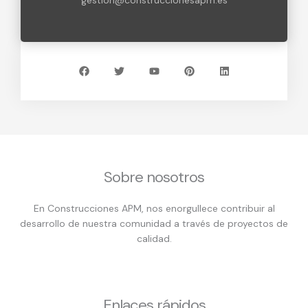
gestion@construccionesapm.es
F
T
Y
P
L
a
w
o
i
i
c
i
u
n
n
e
t
t
t
k
b
t
u
e
e
o
e
b
r
d
o
r
e
e
i
k
s
n
t
Sobre nosotros
En Construcciones APM, nos enorgullece contribuir al
desarrollo de nuestra comunidad a través de proyectos de
calidad.
Enlaces rápidos