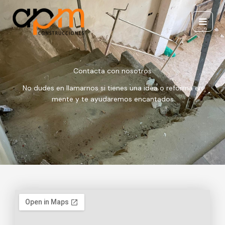
Ir
Main
al
Menu
contenido
Contacta con nosotros
No dudes en llamarnos si tienes una idea o reforma en
mente y te ayudaremos encantados